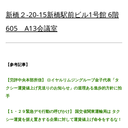
新橋２‐
20-15
新橋駅前ビル1号館
6
階
605
A13
会議室
【参考記事】
【労評中央本部所信】 ロイヤルリムジングループ金子代表「タ
クシー運賃値上げ見送りのお知らせ」の道理ある進歩的方針に拍
手
【１・２９緊急デモ行動の呼びかけ】 国交省関東運輸局は タク
シー運賃を据え置きする企業に対して運賃値上げ命令をするな！