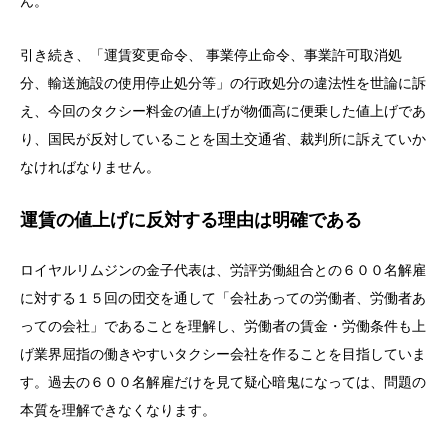
ん。
引き続き、「運賃変更命令、 事業停止命令、事業許可取消処
分、輸送施設の使用停止処分等」の行政処分の違法性を世論に訴
え、今回のタクシー料金の値上げが物価高に便乗した値上げであ
り、国民が反対していることを国土交通省、裁判所に訴えていか
なければなりません。
運賃の値上げに反対する理由は明確である
ロイヤルリムジンの金子代表は、労評労働組合との６００名解雇
に対する１５回の団交を通して「会社あっての労働者、労働者あ
っての会社」であることを理解し、労働者の賃金・労働条件も上
げ業界屈指の働きやすいタクシー会社を作ることを目指していま
す。過去の６００名解雇だけを見て疑心暗鬼になっては、問題の
本質を理解できなくなります。